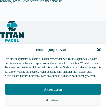
fordern, soweit dies technisch machbar ist.
Einwilligung verwalten
Sichere, zertifizierte und langlebige Padel-Courts nach
EUROCODE. Engineered in Germany.
Um dir ein optimales Erlebnis zu bieten, verwenden wir Technologien wie Cookies,
um Geräteinformationen zu speichern und/oder darauf zuzugreifen. Wenn du diesen
Ohne Stress mit Full Service
:
Jetzt Padelcourts bauen
Technologien zustimmst, können wir Daten wie das Surfverhalten oder eindeutige IDs
lassen!
auf dieser Website verarbeiten. Wenn du deine Einwillligung nicht erteilst oder
zurückziehst, können bestimmte Merkmale und Funktionen beeinträchtigt werden.
Akzeptieren
TITAN-PADEL GmbH
Niederkasseler Str. 35
40547 Düsseldorf
Ablehnen